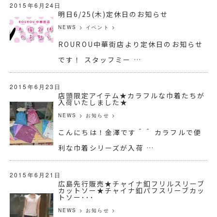
2015年6月24日
明日6/25(木)定休日のお知らせ
NEWS
>
イベント
>
ROUROU中華街店より定休日のお知らせ
です！ スタッフミー …
2015年6月23日
店頭限定アイテム★カラフルな巾着たちが
入荷いたしました★
NEWS
>
お知らせ
>
こんにちは！金澤です＾＾ カラフルで便
利な巾着シリーズが入荷 …
2015年6月21日
広島先行販売★チャイナ釦フリルスリーブ
カットソー★チャイナ釦パフスリーブカッ
トソー･･･
NEWS
>
お知らせ
>