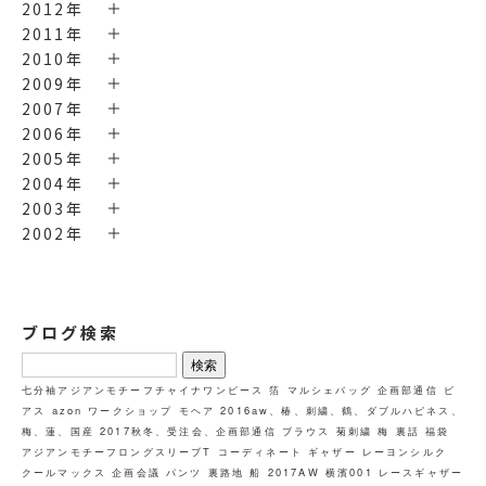
2012年
2011年
2010年
2009年
2007年
2006年
2005年
2004年
2003年
2002年
ブログ検索
検
索:
七分袖アジアンモチーフチャイナワンピース
箔
マルシェバッグ
企画部通信
ピ
アス
azon
ワークショップ
モヘア
2016aw、椿、刺繍、鶴、ダブルハピネス、
梅、蓮、国産
2017秋冬、受注会、企画部通信
ブラウス
菊刺繍
梅
裏話
福袋
アジアンモチーフロングスリーブT
コーディネート
ギャザー
レーヨンシルク
クールマックス
企画会議
パンツ
裏路地
船
2017AW
横濱001
レースギャザー