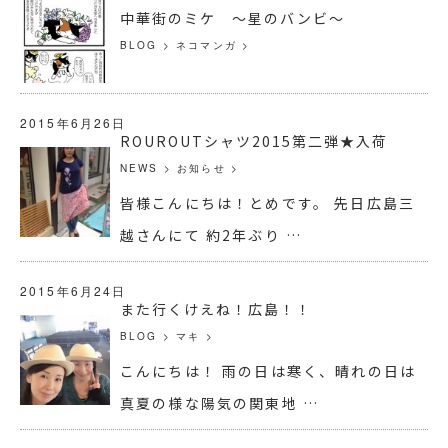
中華街のミケ ～星のバンビ～
BLOG
>
ネコマンガ
>
2015年6月26日
ROUROUTシャツ2015第二弾★入荷
NEWS
>
お知らせ
>
皆様こんにちは！とめです。 先日広島三
越さんにて 約2年ぶり …
2015年6月24日
また行くけえね！広島！！
BLOG
>
マキ
>
こんにちは！ 雨の日は寒く、晴れの日は
真夏の様な陽気の関東地 …