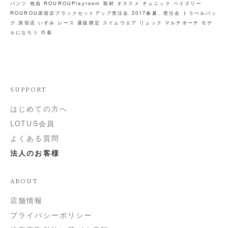
パンツ
抱負
ROUROUPlayroom
取材
オススメ
チュニック
ペイズリー
ROUROU原宿店ブラックセットアップ受注会
2017春夏、受注会
トラベルバッ
グ
原宿店
いずみ
レース
通販限定
スイムウエア
リュック
マルチポーチ
モデ
ルになろう
巾着
SUPPORT
はじめての方へ
LOTUS会員
よくある質問
法人のお客様
ABOUT
店舗情報
プライバシーポリシー