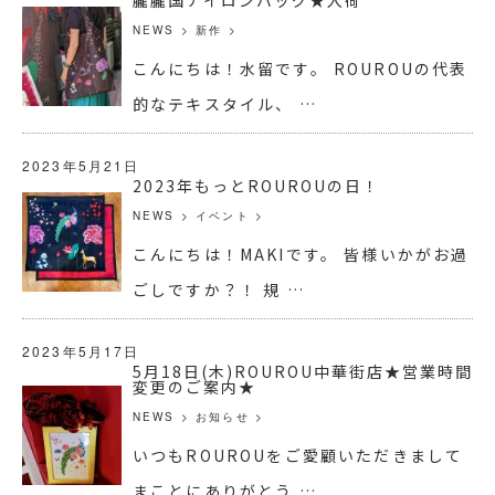
NEWS
>
新作
>
こんにちは！水留です。 ROUROUの代表
的なテキスタイル、 …
2023年5月21日
2023年もっとROUROUの日！
NEWS
>
イベント
>
こんにちは！MAKIです。 皆様いかがお過
ごしですか？！ 規 …
2023年5月17日
5月18日(木)ROUROU中華街店★営業時間
変更のご案内★
NEWS
>
お知らせ
>
いつもROUROUをご愛顧いただきまして
まことにありがとう …