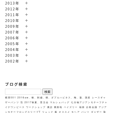
2013年
2012年
2011年
2010年
2009年
2007年
2006年
2005年
2004年
2003年
2002年
ブログ検索
検
索:
横濱001
2016aw、椿、刺繍、鶴、ダブルハピネス、梅、蓮、国産
レースギャ
ザーパンツ
箔
2017春夏、受注会
マルシェバッグ
七分袖アジアンモチーフチャ
イナワンピース
ワークショップ
裏話
裏路地
ペイズリー
福袋
企画会議
アジア
ンモチーフロングスリーブT
リュック
船
オススメ
モヘア
パンツ
ギャザー
取