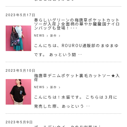
2023年5月17日
春らしいグリーンの梅唐草ポケットカット
ソーが入荷♪全面柄の華やか朧朧国ナイロ
ンバッグも登場！･･･
NEWS
>
新作
>
こんにちは、ROUROU通販部のまゆまゆ
です。 あっという間 …
2023年5月10日
梅唐草デニムポケット裏毛カットソー★入
荷
NEWS
>
新作
>
こんにちは！水留です。 こちらは３月に
発売した際、あっという …
2023年5月9日
ゴールデンウイークのお出掛け♩