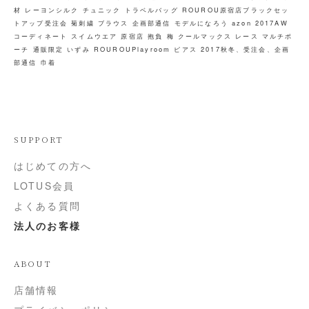
材
レーヨンシルク
チュニック
トラベルバッグ
ROUROU原宿店ブラックセッ
トアップ受注会
菊刺繍
ブラウス
企画部通信
モデルになろう
azon
2017AW
コーディネート
スイムウエア
原宿店
抱負
梅
クールマックス
レース
マルチポ
ーチ
通販限定
いずみ
ROUROUPlayroom
ピアス
2017秋冬、受注会、企画
部通信
巾着
SUPPORT
はじめての方へ
LOTUS会員
よくある質問
法人のお客様
ABOUT
店舗情報