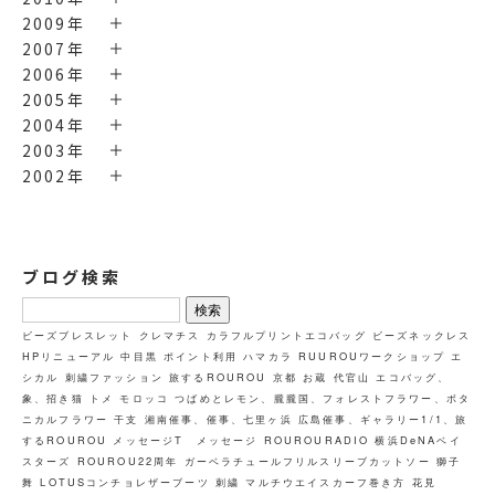
2009年
2007年
2006年
2005年
2004年
2003年
2002年
ブログ検索
検
索:
ビーズブレスレット
クレマチス
カラフルプリントエコバッグ
ビーズネックレス
HPリニューアル
中目黒
ポイント利用
ハマカラ
RUUROUワークショップ
エ
シカル
刺繍ファッション
旅するROUROU 京都 お蔵
代官山
エコバッグ、
象、招き猫
トメ
モロッコ
つばめとレモン、朧朧国、フォレストフラワー、ボタ
ニカルフラワー
干支
湘南催事、催事、七里ヶ浜
広島催事、ギャラリー1/1、旅
するROUROU
メッセージT メッセージ
ROUROURADIO
横浜DeNAベイ
スターズ
ROUROU22周年
ガーベラチュールフリルスリーブカットソー
獅子
舞
LOTUSコンチョレザーブーツ
刺繍
マルチウエイスカーフ巻き方
花見